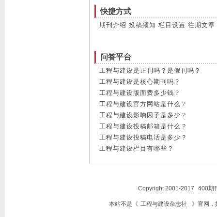
快捷方式
期刊介绍
投稿须知
栏目设置
往期文章
问答平台
工程与建设是正刊吗？是假刊吗？
工程与建设是核心期刊吗？
工程与建设版面费多少钱？
工程与建设官方网站是什么？
工程与建设影响因子是多少？
工程与建设投稿邮箱是什么？
工程与建设投稿电话是多少？
工程与建设栏目有哪些？
Copyright 2001-2017
400期
本站不是《
工程与建设杂志社
》官网，