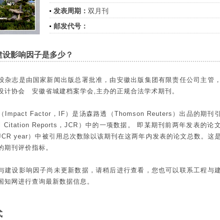
发表周期：
双月刊
邮发代号：
建设影响因子是多少？
设杂志是由国家新闻出版总署批准，由安徽出版集团有限责任公司主管
设计协会 安徽省城建档案学会,主办的正规合法学术期刊。
Impact Factor，IF）是汤森路透（Thomson Reuters）出品的期
nal Citation Reports，JCR）中的一项数据。 即某期刊前两年发表的
JCR year）中被引用总次数除以该期刊在这两年内发表的论文总数。这
的期刊评价指标。
与建设影响因子尚未更新数据，请稍后进行查看，您也可以联系工程与
国知网进行查询最新数据信息。
式