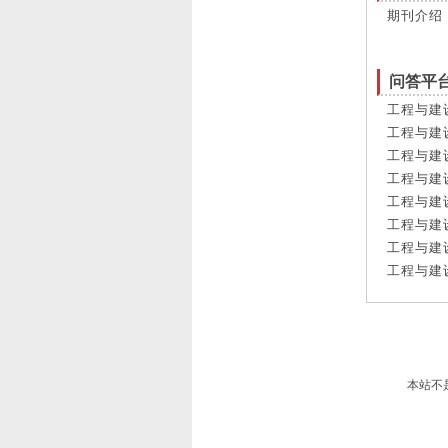
期刊介绍
问答平
工程与建
工程与建
工程与建
工程与建
工程与建
工程与建
工程与建
工程与建
本站不