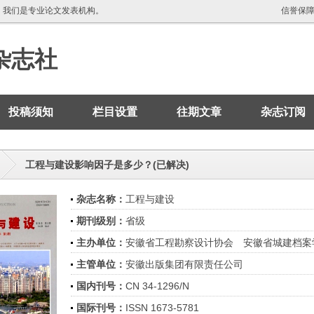
，我们是专业论文发表机构。
信誉保
杂志社
投稿须知
栏目设置
往期文章
杂志订阅
工程与建设影响因子是多少？(已解决)
杂志名称：
工程与建设
期刊级别：
省级
主办单位：
安徽省工程勘察设计协会 安徽省城建档案
主管单位：
安徽出版集团有限责任公司
国内刊号：
CN 34-1296/N
国际刊号：
ISSN 1673-5781