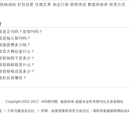
投稿须知
栏目设置
往期文章
杂志订阅
获奖情况
数据库收录
联系方式
台
设是正刊吗？是假刊吗？
设是核心期刊吗？
设版面费多少钱？
设官方网站是什么？
设影响因子是多少？
设投稿邮箱是什么？
设投稿电话是多少？
设栏目有哪些？
Copyright 2001-2017
400期刊网
版权所有 做最专业学术期刊论文发表网站
是《
工程与建设杂志社
》官网，如果需要联系官方杂志社，请联系客服索取网站或