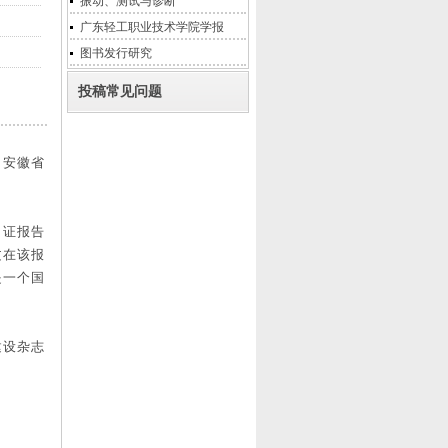
振动、测试与诊断
广东轻工职业技术学院学报
图书发行研究
投稿常见问题
，安徽省
刊引证报告
论文在该报
是一个国
建设杂志