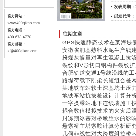
发表周期：
邮发代号：
官方网站：
www.400qikan.com
官方电话：
往期文章
400-678-4770
GPS快速静态技术在某海堤
官方邮箱：
安徽省润基熟料水泥生产线
kf@400qikan.com
粉煤灰掺量对再生混凝土抗
裂纹和V形切口钢构件裂纹扩
合肥轨道交通1号线沿线的工
路堤荷载下刚柔长短组合桩
某地铁车站软土深基坑土压
地铁车站抗拔桩设计计算分
十字换乘站地下连续墙施工
耦合数值模拟技术的火灾后
封冻期冰塞对桥墩壅水的影
悬索桥主塔索鞍计算分析研
几何非线性对大跨度斜拉桥