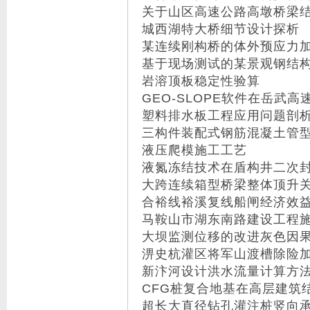
关于山区高速公路高墩桥梁
城西湖特大桥细节设计探析
某连续刚构桥的体外预应力
基于现场测试的某景观钢结
岩溶顶板稳定性验算
GEO-SLOPE软件在岳武
塑料排水板工程应用问题剖
三构件装配式钢筋混凝土管
液压爬模施工工艺
液氮冻结技术在盾构井二次
大跨连续箱型桥梁整体顶升
合裕线裕溪复线船闸经济效
马鞍山市湖东南路建设工程
大坝监测位移的改进灰色因
淠史杭灌区将军山渡槽除险
新汴河设计洪水流量计算方
CFG桩复合地基在高层建筑
超长大直径钻孔灌注桩竖向