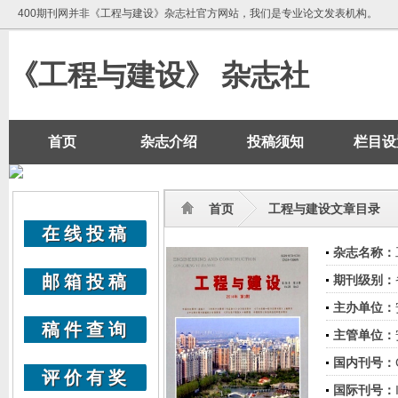
400期刊网并非《工程与建设》杂志社官方网站，我们是专业论文发表机构。
《工程与建设》 杂志社
首页
杂志介绍
投稿须知
栏目设
首页
工程与建设文章目录
在线投稿
杂志名称：
邮箱投稿
期刊级别：
主办单位：
稿件查询
主管单位：
国内刊号：
评价有奖
国际刊号：