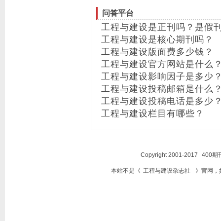
问答平台
工程与建设是正刊吗？是假
工程与建设是核心期刊吗？
工程与建设版面费多少钱？
工程与建设官方网站是什么
工程与建设影响因子是多少
工程与建设投稿邮箱是什么
工程与建设投稿电话是多少
工程与建设栏目有哪些？
Copyright 2001-2017
400期
本站不是《
工程与建设杂志社
》官网，