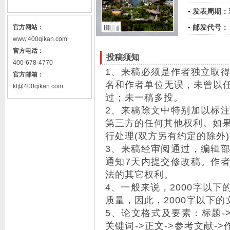
发表周期：
邮发代号：
官方网站：
www.400qikan.com
官方电话：
投稿须知
400-678-4770
1、来稿必须是作者独立取
官方邮箱：
名和作者单位无误，未曾以
kf@400qikan.com
过；未一稿多投。
2、来稿除文中特别加以标
第三方的任何其他权利。如果
行处理(双方另有约定的除外
3、来稿经审阅通过，编辑
通知7天内提交修改稿。作
法的其它权利。
4、一般来说，2000字以
质量，因此，2000字以下
5、论文格式及要素：标题->
关键词->正文->参考文献->