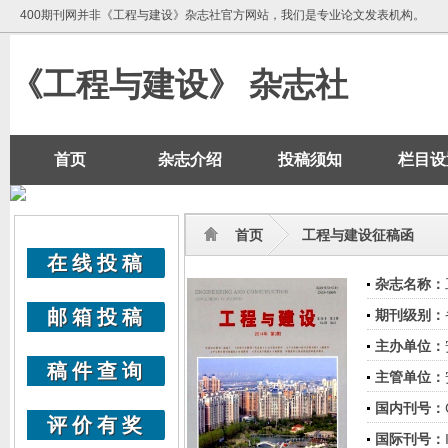
400期刊网并非《工程与建设》杂志社官方网站，我们是专业论文发表机构。
《工程与建设》 杂志社
首页
杂志介绍
投稿须知
栏目设
首页
工程与建设征稿函
在线投稿
杂志名称：
邮箱投稿
期刊级别：
主办单位：
稿件查询
主管单位：
国内刊号：
评价有奖
国际刊号：